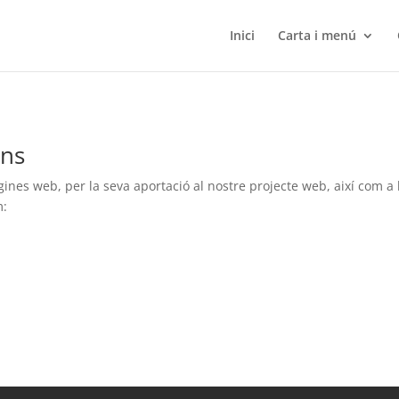
Inici
Carta i menú
ons
nes web, per la seva aportació al nostre projecte web, així com a les
m: